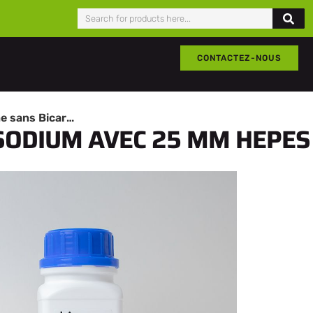
CONTACTEZ-NOUS
IMDM avec L-Glutamine sans Bicarbonate de Sodium avec 25 mM Hepes
SODIUM AVEC 25 MM HEPES