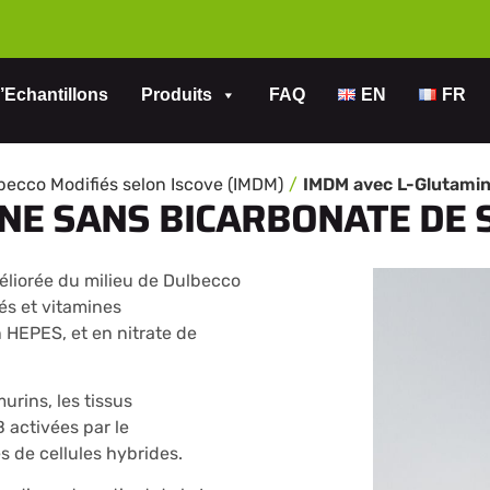
’Echantillons
Produits
FAQ
EN
FR
becco Modifiés selon Iscove (IMDM)
NE SANS BICARBONATE DE 
éliorée du milieu de Dulbecco
és et vitamines
HEPES, et en nitrate de
rins, les tissus
 activées par le
s de cellules hybrides.