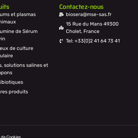
its
Contactez-nous
ums et plasmas
biosera@mse-sas.fr
nimaux
15 Rue du Mans 49300
umine de Sérum
Cholet, France
in
Tel: +33(0)2 41 64 73 41
ieux de culture
lulaire
s, solutions salines et
mpons
ibiotiques
res produits
e de Cookies