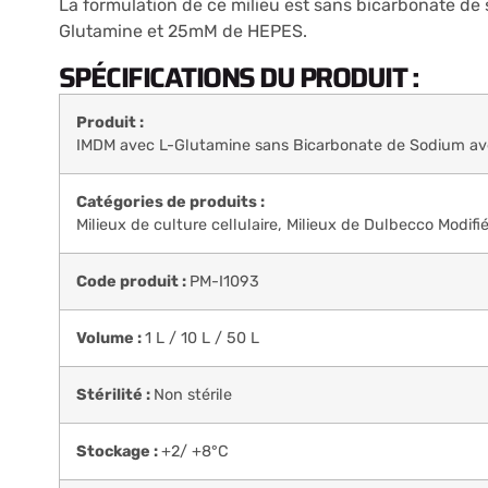
La formulation de ce milieu est sans bicarbonate de 
Glutamine et 25mM de HEPES.
SPÉCIFICATIONS DU PRODUIT :
Produit :
IMDM avec L-Glutamine sans Bicarbonate de Sodium a
Catégories de produits :
Milieux de culture cellulaire
,
Milieux de Dulbecco Modifi
Code produit :
PM-I1093
Volume :
1 L / 10 L / 50 L
Stérilité :
Non stérile
Stockage :
+2/ +8°C