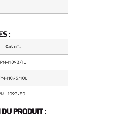
S :
Cat n° :
PM-I1093/1L
PM-I1093/10L
PM-I1093/50L
DU PRODUIT :