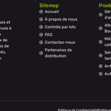
Sitemap
Produ
Accueil
Sér
d'a
À propos de nous
ses et
Alb
Contrôle par lots
nnues à
Bov
e
FAQ
Mil
x de
Contactez-nous
cel
es de
Partenaires de
ndu,
Sel
distribution
u
ta
Ant
Aut
Politique de Confidentialité
Politiqu