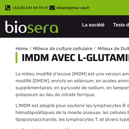
+33 (0) 2 41 64 73 41
biosera@mse-sas.fr
La société
Tests d
Home
Milieux de culture cellulaire
Milieux de Dul
IMDM AVEC L-GLUTAMI
Le milieu modifié d’Iscove (IMDM) est une version am
modifié (DMEM), enrichi en sélénium, en acides amin
supplémentaires, en pyruvate de sodium, en tampon 
potassium au lieu de nitrate ferrique.
L’IMDM est adapté pour soutenir les lymphocytes B mu
hématopoïétiques de la moelle osseuse, les cellules B
lipopolysaccharide, les lymphocytes T, et divers type