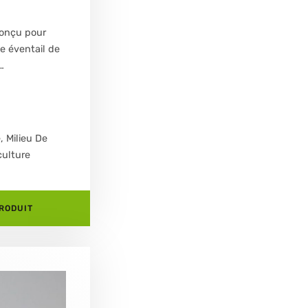
conçu pour
ge éventail de
…
e
,
Milieu De
culture
PRODUIT