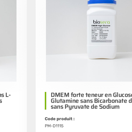
s L-
DMEM forte teneur en Glucose
s
Glutamine sans Bicarbonate 
sans Pyruvate de Sodium
Code produit :
PM-D1115