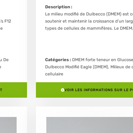
Description :
Le milieu modifié de Dulbecco (DMEM) est 
’s F12
soutenir et maintenir la croissance d’un lar
de
types de cellules de mammifères. Le DMEM
eu De
Catégories :
DMEM forte teneur en Glucos
e
Dulbecco Modifié Eagle (DMEM)
,
Milieux de 
cellulaire
T
VOIR LES INFORMATIONS SUR LE 