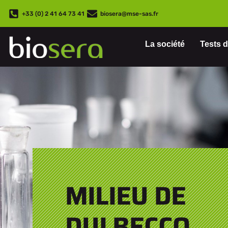
+33 (0) 2 41 64 73 41
biosera@mse-sas.fr
La société
Tests d
MILIEU DE
DULBECCO