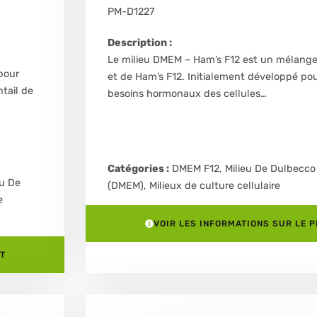
PM-D1227
Description :
Le milieu DMEM – Ham’s F12 est un mélange
pour
et de Ham’s F12. Initialement développé pou
ntail de
besoins hormonaux des cellules…
Catégories :
DMEM F12
,
Milieu De Dulbecco
eu De
(DMEM)
,
Milieux de culture cellulaire
e
VOIR LES INFORMATIONS SUR LE 
T