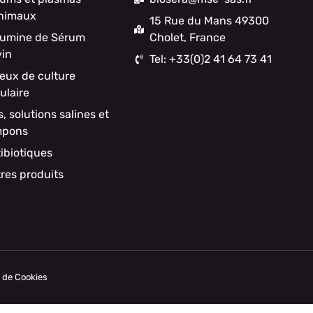
nimaux
15 Rue du Mans 49300
umine de Sérum
Cholet, France
in
Tel: +33(0)2 41 64 73 41
ieux de culture
lulaire
s, solutions salines et
mpons
ibiotiques
res produits
e de Cookies