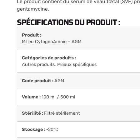
Le produit contient du sérum de veau fœtal (SVF) pré
gentamycine.
SPÉCIFICATIONS DU PRODUIT :
Produit :
Milieu CytogenAmnio – AGM
Catégories de produits :
Autres produits
,
Milieux spécifiques
Code produit :
AGM
Volume :
100 ml / 500 ml
Stérilité :
Filtré stérilement
Stockage :
-20°C