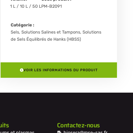
1 L / 10 L / 50 L
PM-B2091
Catégorie :
Sels, Solutions Salines et Tampons
,
Solutions
de Sels Équilibrés de Hanks (HBSS)
VOIR LES INFORMATIONS DU PRODUIT
its
Contactez-nous
ums et plasmas
biosera@mse-sas.fr