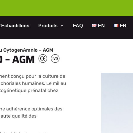
’Echantillons
Produits
FAQ
EN
FR
eu CytogenAmnio – AGM
 – AGM
ment conçu pour la culture de
s choriales humaines. Le milieu
togénétique prénatal chez
une adhérence optimales des
haute qualité des