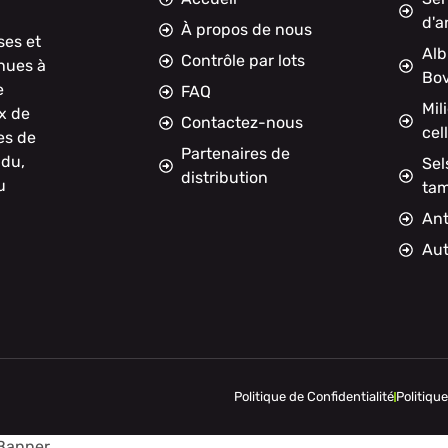
d'a
À propos de nous
ses et
Alb
Contrôle par lots
nnues à
Bov
e
FAQ
Mil
x de
Contactez-nous
cel
es de
Partenaires de
ndu,
Sel
distribution
u
ta
Ant
Aut
Politique de Confidentialité
Politiqu
 Banner