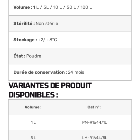
Volume :
1 L / 5L / 10 L / 50 L / 100 L
Stérilité :
Non stérile
Stockage :
+2/ +8°C
État :
Poudre
Durée de conservation :
24 mois
VARIANTES DE PRODUIT
DISPONIBLES :
Volume :
Cat n° :
1 L
PM-R1644/1L
5 L
LM-R1644/5L