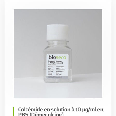
Colcémide en solution à 10 µg/ml en
PBS (Démécolcine)