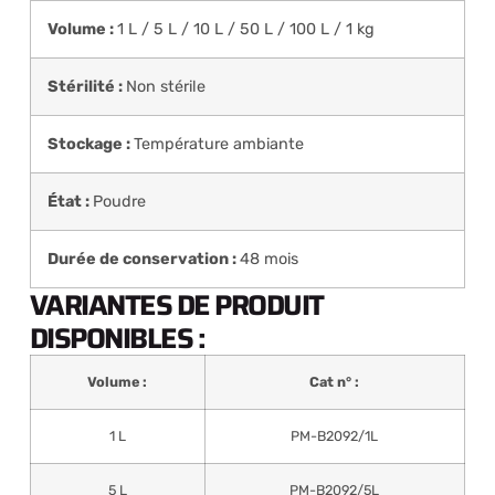
Volume :
1 L / 5 L / 10 L / 50 L / 100 L / 1 kg
Stérilité :
Non stérile
Stockage :
Température ambiante
État :
Poudre
Durée de conservation :
48 mois
VARIANTES DE PRODUIT
DISPONIBLES :
Volume :
Cat n° :
1 L
PM-B2092/1L
5 L
PM-B2092/5L