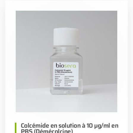
Colcémide en solution à 10 µg/ml en
PBS (Démécolcine)