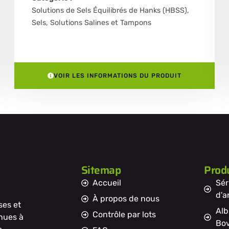
Solutions de Sels Équilibrés de Hanks (HBSS)
,
Sels, Solutions Salines et Tampons
VOIR LES INFORMATIONS DU PRODUIT
Sitemap
Produ
Accueil
Sér
d'a
À propos de nous
ses et
Alb
Contrôle par lots
nnues à
Bov