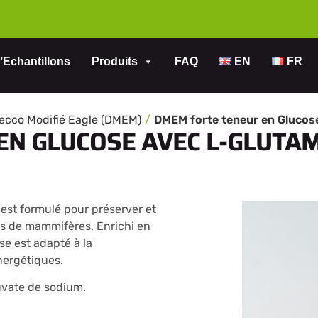
’Echantillons
Produits
FAQ
EN
FR
becco Modifié Eagle (DMEM)
N GLUCOSE AVEC L-GLUTAM
est formulé pour préserver et
les de mammifères. Enrichi en
e est adapté à la
nergétiques.
uvate de sodium.