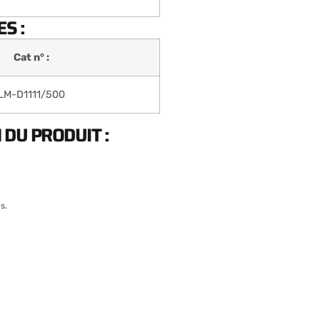
S :
Cat n° :
LM-D1111/500
DU PRODUIT :
s.