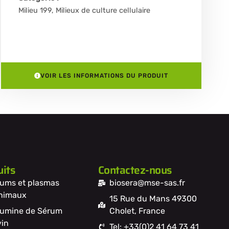
Milieu 199
,
Milieux de culture cellulaire
VOIR LES INFORMATIONS DU PRODUIT
its
Contactez-nous
ums et plasmas
biosera@mse-sas.fr
nimaux
15 Rue du Mans 49300
umine de Sérum
Cholet, France
in
Tel: +33(0)2 41 64 73 41