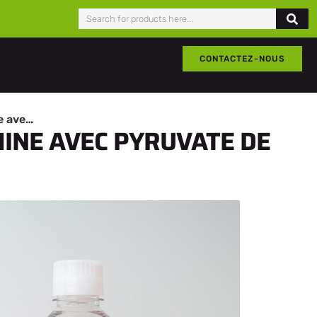
CONTACTEZ-NOUS
DMEM forte teneur en Glucose avec L-Glutamine avec Pyruvate de Sodium
INE AVEC PYRUVATE DE