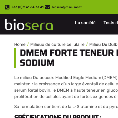
+33 (0) 2 41 64 73 41
biosera@mse-sas.fr
La société
Tests d
Home
Milieux de culture cellulaire
Milieu De Dul
DMEM FORTE TENEUR E
SODIUM
Le milieu Dulbecco’s Modified Eagle Medium (DMEM) 
maintenir la croissance d’un large éventail de cellu
sérum fœtal bovin, le DMEM à haute teneur en glucos
prolifération de cellules ayant de fortes exigences é
Sa formulation contient de la L-Glutamine et du pyr
SPÉCIFICATIONS DU PRODUIT :