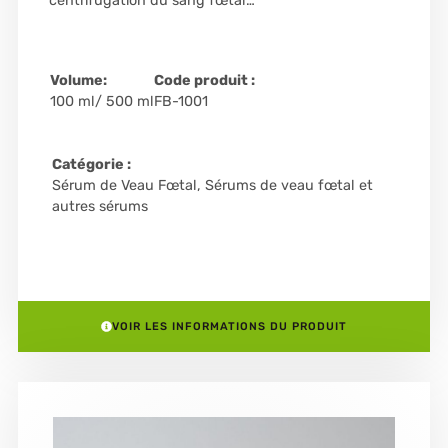
centrifugation du sang fœtal…
Volume:
Code produit :
100 ml/ 500 ml
FB-1001
Catégorie :
Sérum de Veau Fœtal
,
Sérums de veau fœtal et
autres sérums
VOIR LES INFORMATIONS DU PRODUIT