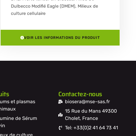
Dulbecco Modifié Eagle (DMEM)
,
Milieux de
culture cellulaire
VOIR LES INFORMATIONS DU PRODUIT
its
Contactez-nous
ums et plasmas
biosera@mse-sas.fr
nimaux
15 Rue du Mans 49300
umine de Sérum
Cholet, France
in
Tel: +33(0)2 41 64 73 41
ieux de culture