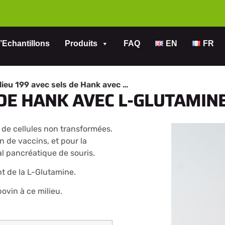
’Echantillons
Produits
FAQ
EN
FR
Milieu 199 avec sels de Hank avec L-Glutamine
 DE HANK AVEC L-GLUTAMIN
 de cellules non transformées.
on de vaccins, et pour la
ial pancréatique de souris.
nt de la L-Glutamine.
ovin à ce milieu.