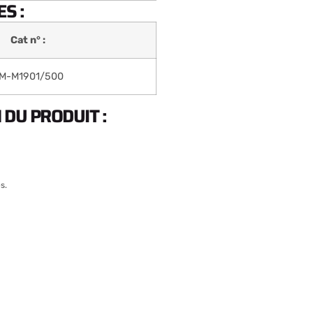
S :
Cat n° :
M-M1901/500
DU PRODUIT :
s.