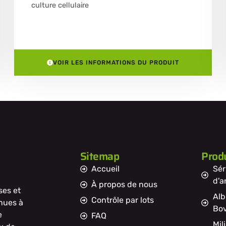
culture cellulaire
VOIR LES INFORMATIONS DU PRODUIT
Sitemap
Produ
Accueil
Sér
d'a
À propos de nous
ses et
Alb
Contrôle par lots
nnues à
Bov
e
FAQ
Mil