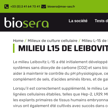
+33 (0) 2 41 64 73 41
biosera@mse-sas.fr
La société
Tests d
Home
Milieux de culture cellulaire
Milieu L-15 de
MILIEU L15 DE LEIBOV
Le milieu Leibovitz L-15 a été initialement développé
systèmes sans dioxyde de carbone (CO2) et sans bi
aider à maintenir le contrôle du pH physiologique, c
complément de sels, d’acides aminés libres, et de ga
Lorsqu’il est correctement supplémenté, le milieu Lei
lignées cellulaires établies, telles que Hep-2, L929,
les explants primaires de tissus humains embryonna
virus ont également été cultivés avec succès dans ce