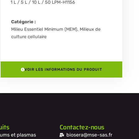
1 L / 5 L / 10 L / 50 L
PM-H1156
Catégorie :
Milieu Essentiel Minimum (MEM)
,
Milieux de
culture cellulaire
VOIR LES INFORMATIONS DU PRODUIT
its
Contactez-nous
ums et plasmas
biosera@mse-sas.fr