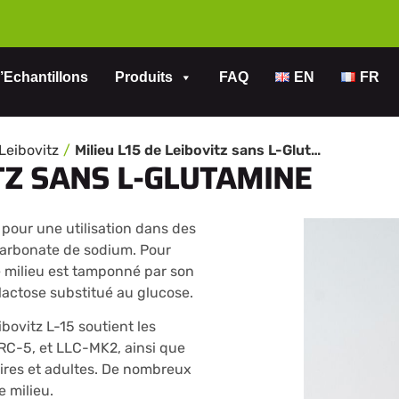
’Echantillons
Produits
FAQ
EN
FR
 Leibovitz
Milieu L15 de Leibovitz sans L-Glutamine
ITZ SANS L-GLUTAMINE
 pour une utilisation dans des
carbonate de sodium. Pour
e milieu est tamponné par son
lactose substitué au glucose.
bovitz L-15 soutient les
 MRC-5, et LLC-MK2, ainsi que
ires et adultes. De nombreux
 milieu.