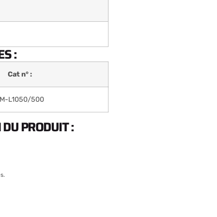
S :
Cat n° :
M-L1050/500
DU PRODUIT :
s.