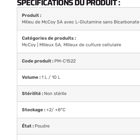
SPÉCIFICATIONS DU PRODUIT :
Produit :
Milieu de McCoy 5A avec L-Glutamine sans Bicarbonat
Catégories de produits :
McCoy | Milieux 5A
,
Milieux de culture cellulaire
Code produit :
PM-C1522
Volume :
1 L / 10 L
Stérilité :
Non stérile
Stockage :
+2/ +8°C
État :
Poudre