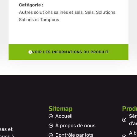
Catégorie :
Autres solutions salines et sels
,
Sels, Solutions
Salines et Tampons
VOIR LES INFORMATIONS DU PRODUIT
Sitemap
Produ
Accueil
Sér
d'a
À propos de nous
ses et
Alb
Contrôle par lots
nnues à