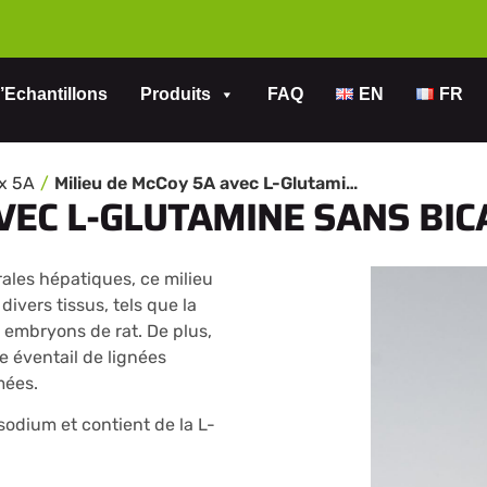
’Echantillons
Produits
FAQ
EN
FR
ux 5A
Milieu de McCoy 5A avec L-Glutamine sans Bicarbonate de Sodium
AVEC L-GLUTAMINE SANS BI
rales hépatiques, ce milieu
ivers tissus, tels que la
s embryons de rat. De plus,
e éventail de lignées
mées.
sodium et contient de la L-