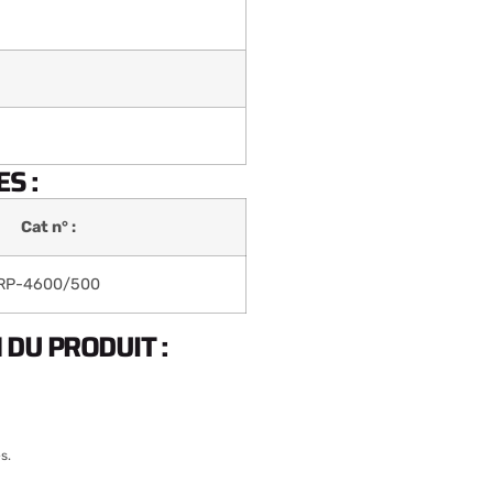
S :
Cat n° :
RP-4600/500
DU PRODUIT :
s.