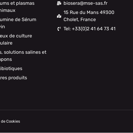
ums et plasmas
biosera@mse-sas.fr
nimaux
15 Rue du Mans 49300
umine de Sérum
Cholet, France
in
Tel: +33(0)2 41 64 73 41
ieux de culture
lulaire
s, solutions salines et
mpons
ibiotiques
res produits
e de Cookies