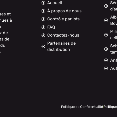
Accueil
Sér
d'a
À propos de nous
ses et
Alb
Contrôle par lots
nnues à
Bov
e
FAQ
Mil
x de
Contactez-nous
cel
es de
Partenaires de
ndu,
Sel
distribution
u
ta
Ant
Aut
Politique de Confidentialité
Politiqu