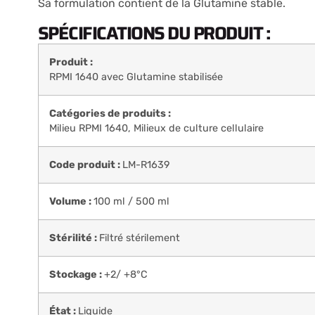
Sa formulation contient de la Glutamine stable.
SPÉCIFICATIONS DU PRODUIT :
Produit :
RPMI 1640 avec Glutamine stabilisée
Catégories de produits :
Milieu RPMI 1640
,
Milieux de culture cellulaire
Code produit :
LM-R1639
Volume :
100 ml / 500 ml
Stérilité :
Filtré stérilement
Stockage :
+2/ +8°C
État :
Liquide